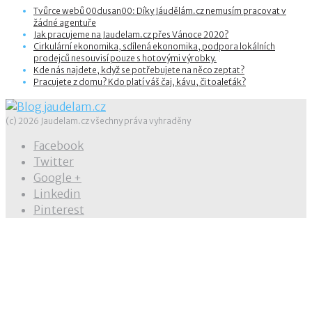
Tvůrce webů 00dusan00: Díky Jáudělám.cz nemusím pracovat v
žádné agentuře
Jak pracujeme na Jaudelam.cz přes Vánoce 2020?
Cirkulární ekonomika, sdílená ekonomika, podpora lokálních
prodejců nesouvisí pouze s hotovými výrobky.
Kde nás najdete, když se potřebujete na něco zeptat?
Pracujete z domu? Kdo platí váš čaj, kávu, či toaleťák?
(c) 2026 Jaudelam.cz všechny práva vyhraděny
Facebook
Twitter
Google +
Linkedin
Pinterest