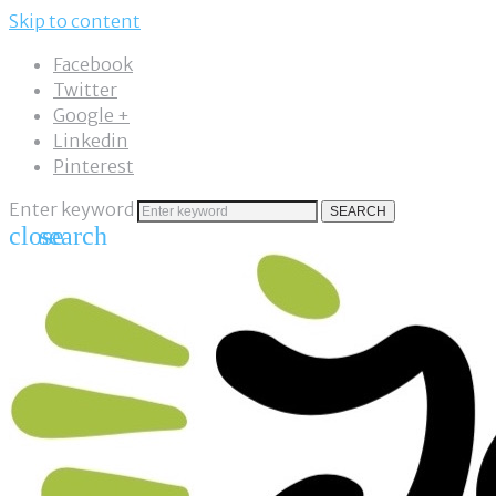
Skip to content
Facebook
Twitter
Google +
Linkedin
Pinterest
Enter keyword
SEARCH
close
search