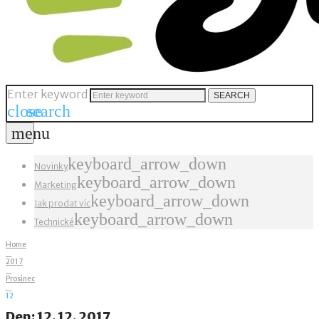
Enter keyword
SEARCH
close
search
menu
keyboard_arrow_down
Novinky
keyboard_arrow_down
Marketing
keyboard_arrow_down
Jak prodat víc
keyboard_arrow_down
Technické
Home
_
2017
_
Prosinec
_
12
Den:
12. 12. 2017