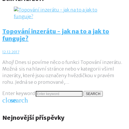
Topování inzerátu - jak na to a jak to
funguje?
12.12.2017
Ahoj! Dnes si povíme něco o funkci Topování inzerátu.
Možná sis na hlavní stránce nebo v kategorii všiml
inzeráty, které jsou označeny hvězdičkou v pravém
rohu. Jedná se o promované,…
Enter keyword
SEARCH
close
search
Nejnovější příspěvky