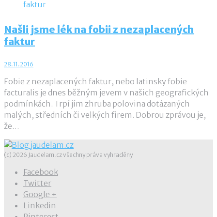
Našli jsme lék na fobii z nezaplacených
faktur
28.11.2016
Fobie z nezaplacených faktur, nebo latinsky fobie
facturalis je dnes běžným jevem v našich geografických
podmínkách. Trpí jím zhruba polovina dotázaných
malých, středních či velkých firem. Dobrou zprávou je,
že…
(c) 2026 Jaudelam.cz všechny práva vyhraděny
Facebook
Twitter
Google +
Linkedin
Pinterest