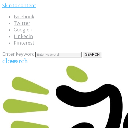
Skip to content
Facebook
Twitter
Google +
Linkedin
Pinterest
Enter keyword
SEARCH
close
search