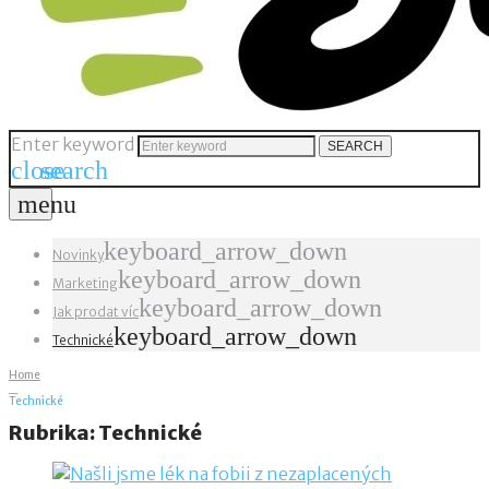
Enter keyword
SEARCH
close
search
menu
keyboard_arrow_down
Novinky
keyboard_arrow_down
Marketing
keyboard_arrow_down
Jak prodat víc
keyboard_arrow_down
Technické
Home
_
Technické
Rubrika:
Technické