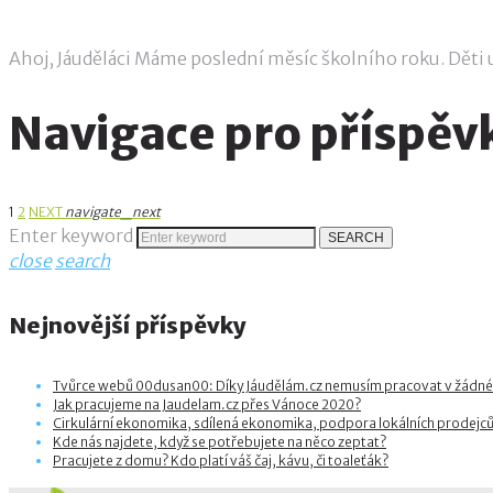
11.6.2019
admin
Ahoj, Jáuděláci Máme poslední měsíc školního roku. Dět
Navigace pro příspěv
1
2
NEXT
navigate_next
Enter keyword
SEARCH
close
search
Nejnovější příspěvky
Tvůrce webů 00dusan00: Díky Jáudělám.cz nemusím pracovat v žádné
Jak pracujeme na Jaudelam.cz přes Vánoce 2020?
Cirkulární ekonomika, sdílená ekonomika, podpora lokálních prodejců
Kde nás najdete, když se potřebujete na něco zeptat?
Pracujete z domu? Kdo platí váš čaj, kávu, či toaleťák?