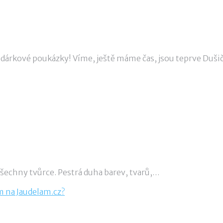
– dárkové poukázky! Víme, ještě máme čas, jsou teprve Dušič
 všechny tvůrce. Pestrá duha barev, tvarů,…