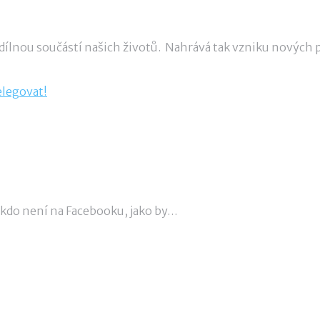
nedílnou součástí našich životů. Nahrává tak vzniku nových p
se dá delegovat!
, kdo není na Facebooku, jako by…