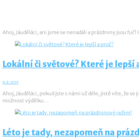
Jak využít začátek školního roku k větším 
23.8.2019
admin
Ahoj, Jáuděláci, ani jsme se nenadáli a prázdniny jsou fu
Lokální či světové? Které je lepší 
8.8.2019
Ahoj, Jáuděláci, pokud jste s námi už déle, jistě víte, že 
možnost výdělku…
Léto je tady, nezapomeň na práz