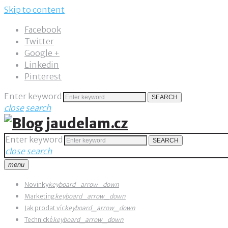
Skip to content
Facebook
Twitter
Google +
Linkedin
Pinterest
Enter keyword
SEARCH
close
search
Enter keyword
SEARCH
close
search
menu
Novinky
keyboard_arrow_down
Marketing
keyboard_arrow_down
Jak prodat víc
keyboard_arrow_down
Technické
keyboard_arrow_down