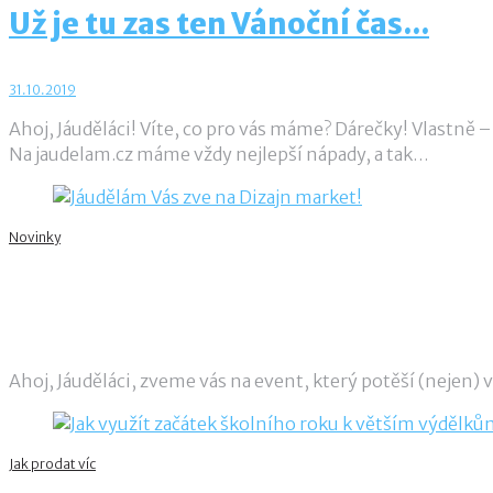
Už je tu zas ten Vánoční čas...
31.10.2019
Ahoj, Jáuděláci! Víte, co pro vás máme? Dárečky! Vlastně 
Na jaudelam.cz máme vždy nejlepší nápady, a tak…
Novinky
Jáudělám Vás zve na Dizajn market!
10.9.2019
admin
Ahoj, Jáuděláci, zveme vás na event, který potěší (nejen)
Jak prodat víc