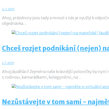
4.7.2019
Ahoj, prázdniny jsou tady a mnozí z nás je využijí k odpoč
objednávka…
Chceš rozjet podnikání (nejen) n
2.7.2019
Ahoj Jáuděláci! Zejména naše krásnější polovičky by nyní
s rodinou, kamarádkami, kolegyněmi, na…
Nezůstávejte v tom sami - najměte