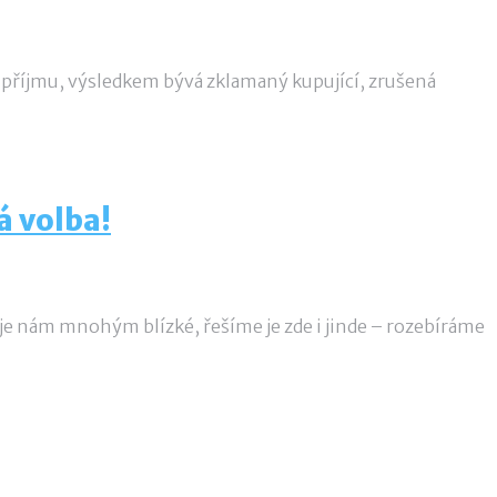
na příjmu, výsledkem bývá zklamaný kupující, zrušená
á volba!
 je nám mnohým blízké, řešíme je zde i jinde – rozebíráme