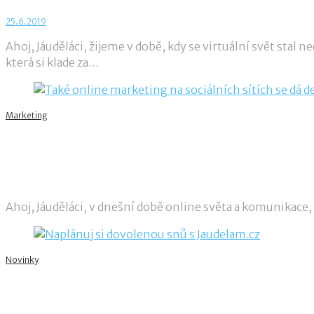
25.6.2019
Ahoj, Jáuděláci, žijeme v době, kdy se virtuální svět stal 
která si klade za…
Marketing
Také online marketing na sociálních sítích 
18.6.2019
admin
Ahoj, Jáuděláci, v dnešní době online světa a komunikace
Novinky
Naplánuj si dovolenou snů s Jaudelam.cz