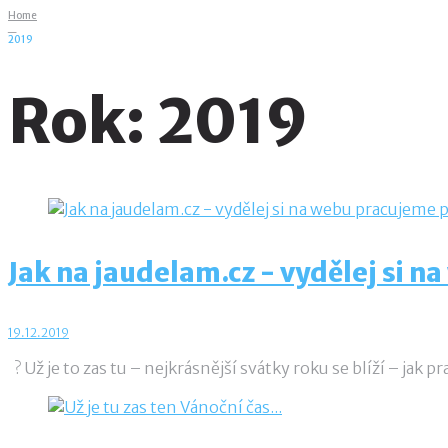
Home
_
2019
Rok:
2019
Jak na jaudelam.cz - vydělej si n
19.12.2019
? Už je to zas tu – nejkrásnější svátky roku se blíží – jak 