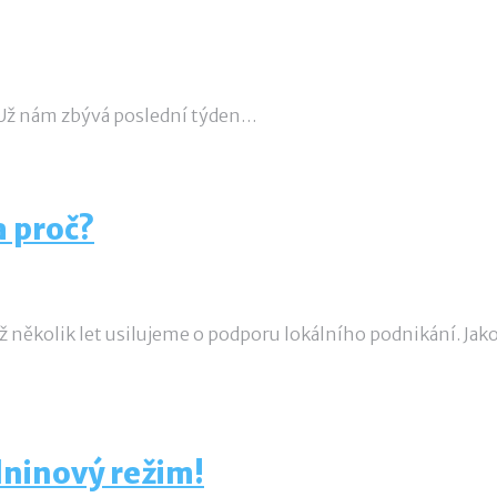
výdělkům na Jaudelam.cz?
č! Už nám zbývá poslední týden…
a proč?
se již několik let usilujeme o podporu lokálního podnikání. J
dninový režim!