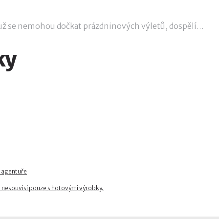
i už se nemohou dočkat prázdninových výletů, dospělí…
ky
 agentuře
 nesouvisí pouze s hotovými výrobky.