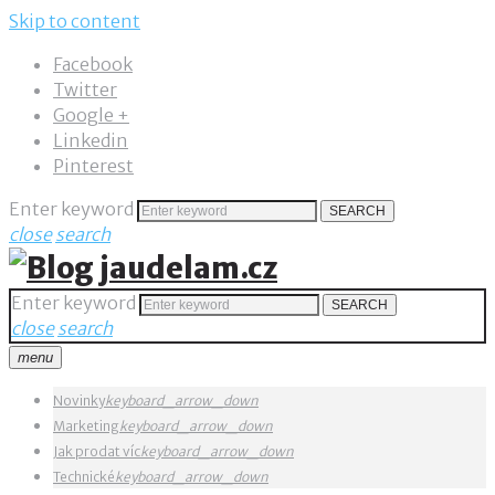
Skip to content
Facebook
Twitter
Google +
Linkedin
Pinterest
Enter keyword
SEARCH
close
search
Enter keyword
SEARCH
close
search
menu
Novinky
keyboard_arrow_down
Marketing
keyboard_arrow_down
Jak prodat víc
keyboard_arrow_down
Technické
keyboard_arrow_down