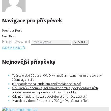
Navigace pro příspěvek
Previous Post
Next Post
Enter keyword
SEARCH
close
search
Nejnovější příspěvky
Tvůrce webů 00dusan00: Díky Jáudělám.cz nemusím pracovat v
žádné agentuře
Jak pracujeme na Jaudelam.cz přes Vánoce 2020?
Cirkulární ekonomika, sdílená ekonomika, podpora lokálních
prodejců nesouvisí pouze s hotovými výrobky.
Kde nás najdete, když se potřebujete na něco zeptat?
Pracujete z domu? Kdo platí váš čaj, kávu, či toaleťák?