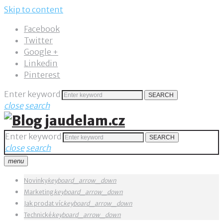
Skip to content
Facebook
Twitter
Google +
Linkedin
Pinterest
Enter keyword
SEARCH
close
search
Enter keyword
SEARCH
close
search
menu
Novinky
keyboard_arrow_down
Marketing
keyboard_arrow_down
Jak prodat víc
keyboard_arrow_down
Technické
keyboard_arrow_down