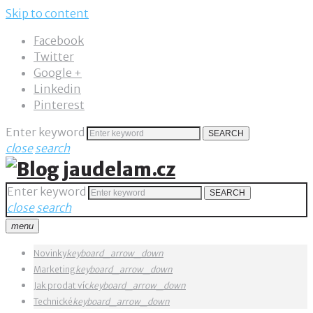
Skip to content
Facebook
Twitter
Google +
Linkedin
Pinterest
Enter keyword
SEARCH
close
search
Enter keyword
SEARCH
close
search
menu
Novinky
keyboard_arrow_down
Marketing
keyboard_arrow_down
Jak prodat víc
keyboard_arrow_down
Technické
keyboard_arrow_down