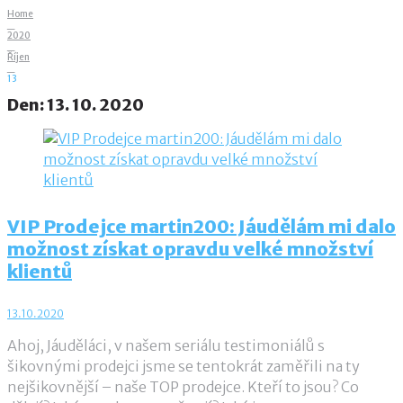
Home
_
2020
_
Říjen
_
13
Den:
13. 10. 2020
VIP Prodejce martin200: Jáudělám mi dalo
možnost získat opravdu velké množství
klientů
13.10.2020
Ahoj, Jáuděláci, v našem seriálu testimoniálů s
šikovnými prodejci jsme se tentokrát zaměřili na ty
nejšikovnější – naše TOP prodejce. Kteří to jsou? Co