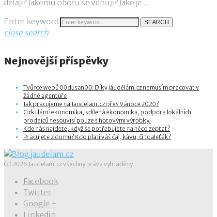
dělají? Jakému oboru se věnují? Jaké je…
Enter keyword
SEARCH
close
search
Nejnovější příspěvky
Tvůrce webů 00dusan00: Díky Jáudělám.cz nemusím pracovat v
žádné agentuře
Jak pracujeme na Jaudelam.cz přes Vánoce 2020?
Cirkulární ekonomika, sdílená ekonomika, podpora lokálních
prodejců nesouvisí pouze s hotovými výrobky.
Kde nás najdete, když se potřebujete na něco zeptat?
Pracujete z domu? Kdo platí váš čaj, kávu, či toaleťák?
(c) 2026 Jaudelam.cz všechny práva vyhraděny
Facebook
Twitter
Google +
Linkedin