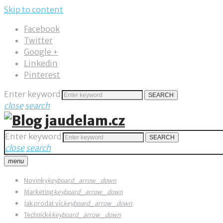
Skip to content
Facebook
Twitter
Google +
Linkedin
Pinterest
Enter keyword
SEARCH
close
search
Enter keyword
SEARCH
close
search
menu
Novinky
keyboard_arrow_down
Marketing
keyboard_arrow_down
Jak prodat víc
keyboard_arrow_down
Technické
keyboard_arrow_down