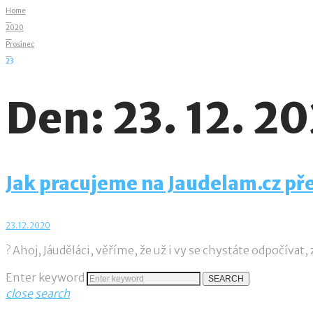
Home
_
2020
_
Prosinec
_
23
Den:
23. 12. 2
Jak pracujeme na Jaudelam.cz př
23.12.2020
? Ahoj, Jáuděláci, věříme, že už i vy se chystáte odpočívat
Enter keyword
SEARCH
close
search