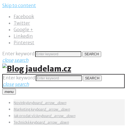
Skip to content
Facebook
Twitter
Google +
Linkedin
Pinterest
Enter keyword
SEARCH
close
search
Enter keyword
SEARCH
close
search
menu
Novinky
keyboard_arrow_down
Marketing
keyboard_arrow_down
Jak prodat víc
keyboard_arrow_down
Technické
keyboard_arrow_down