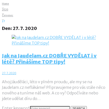
Home
_
2020
_
Červenec
_
27
Den:
27. 7. 2020
Jak na Jaudelam.cz DOBŘE VYDĚLAT i v
létě? Přinášíme TOP tipy!
27.7.2020
Ahoj Jáuděláci, léto v plném proudu, ale my se na
Jaudelam.cz neflákáme! Připravujeme pro vás stále něco
nového a tuníme náš web. A co vy? Odpočíváte nebo
jdete udělat díru do…
Enter keyword
SEARCH