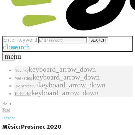
Enter keyword
SEARCH
close
search
menu
keyboard_arrow_down
Novinky
keyboard_arrow_down
Marketing
keyboard_arrow_down
Jak prodat víc
keyboard_arrow_down
Technické
Home
_
2020
_
Prosinec
Měsíc:
Prosinec 2020