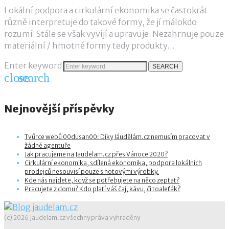
Lokální podpora a cirkulární ekonomika se častokrát
různě interpretuje do takové formy, že jí málokdo
rozumí. Stále se však vyvíjí a upravuje. Nezahrnuje pouze
materiální / hmotné formy tedy produkty…
Enter keyword
SEARCH
close
search
Nejnovější příspěvky
Tvůrce webů 00dusan00: Díky Jáudělám.cz nemusím pracovat v
žádné agentuře
Jak pracujeme na Jaudelam.cz přes Vánoce 2020?
Cirkulární ekonomika, sdílená ekonomika, podpora lokálních
prodejců nesouvisí pouze s hotovými výrobky.
Kde nás najdete, když se potřebujete na něco zeptat?
Pracujete z domu? Kdo platí váš čaj, kávu, či toaleťák?
(c) 2026 Jaudelam.cz všechny práva vyhraděny