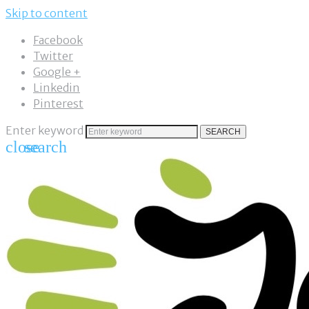
Skip to content
Facebook
Twitter
Google +
Linkedin
Pinterest
Enter keyword
SEARCH
close
search