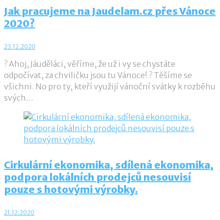
Jak pracujeme na Jaudelam.cz přes Vánoce
2020?
23.12.2020
? Ahoj, Jáuděláci, věříme, že už i vy se chystáte
odpočívat, za chviličku jsou tu Vánoce! ? Těšíme se
všichni. No pro ty, kteří využijí vánoční svátky k rozběhu
svých…
Cirkulární ekonomika, sdílená ekonomika,
podpora lokálních prodejců nesouvisí
pouze s hotovými výrobky.
21.12.2020