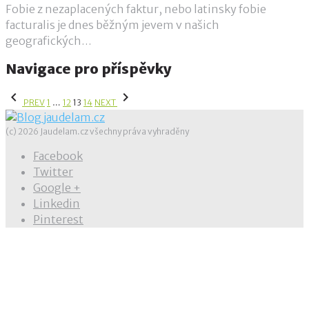
Fobie z nezaplacených faktur, nebo latinsky fobie
facturalis je dnes běžným jevem v našich
geografických…
Navigace pro příspěvky
navigate_before
navigate_next
PREV
1
…
12
13
14
NEXT
(c) 2026 Jaudelam.cz všechny práva vyhraděny
Facebook
Twitter
Google +
Linkedin
Pinterest