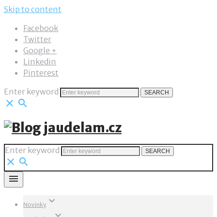
Skip to content
Facebook
Twitter
Google +
Linkedin
Pinterest
Enter keyword
SEARCH
close
search
Enter keyword
SEARCH
close
search
menu
keyboard_arrow_down
Novinky
keyboard_arrow_down