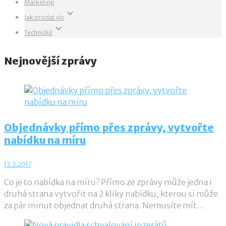
Marketing
keyboard_arrow_down
Jak prodat víc
keyboard_arrow_down
Technické
Nejnovější zprávy
Objednávky přímo přes zprávy, vytvořte
nabídku na míru
13.2.2017
Co je to nabídka na míru? Přímo ze zprávy může jedna i
druhá strana vytvořit na 2 kliky nabídku, kterou si může
za pár minut objednat druhá strana. Nemusíte mít…