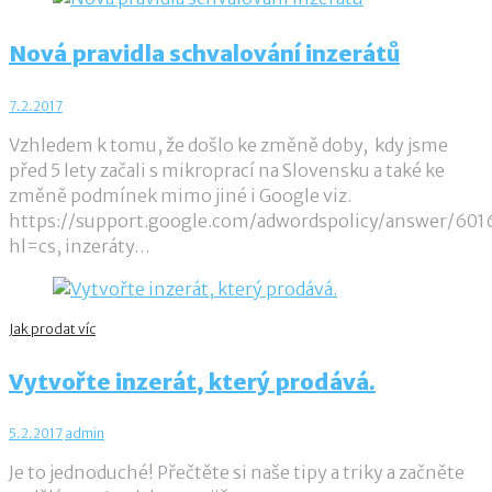
Nová pravidla schvalování inzerátů
7.2.2017
Vzhledem k tomu, že došlo ke změně doby, kdy jsme
před 5 lety začali s mikroprací na Slovensku a také ke
změně podmínek mimo jiné i Google viz.
https://support.google.com/adwordspolicy/answer/601
hl=cs, inzeráty…
Jak prodat víc
Vytvořte inzerát, který prodává.
5.2.2017
admin
Je to jednoduché! Přečtěte si naše tipy a triky a začněte