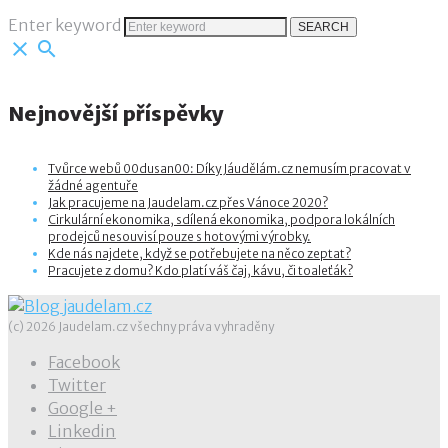
Enter keyword
SEARCH
close
search
Nejnovější příspěvky
Tvůrce webů 00dusan00: Díky Jáudělám.cz nemusím pracovat v
žádné agentuře
Jak pracujeme na Jaudelam.cz přes Vánoce 2020?
Cirkulární ekonomika, sdílená ekonomika, podpora lokálních
prodejců nesouvisí pouze s hotovými výrobky.
Kde nás najdete, když se potřebujete na něco zeptat?
Pracujete z domu? Kdo platí váš čaj, kávu, či toaleťák?
(c) 2026 Jaudelam.cz všechny práva vyhraděny
Facebook
Twitter
Google +
Linkedin