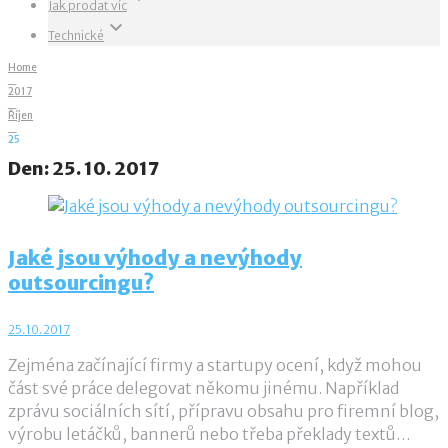
Jak prodat víc
keyboard_arrow_down
Technické
Home
_
2017
_
Říjen
_
25
Den:
25. 10. 2017
Jaké jsou výhody a nevýhody
outsourcingu?
25.10.2017
Zejména začínající firmy a startupy ocení, když mohou
část své práce delegovat někomu jinému. Například
zprávu sociálních sítí, přípravu obsahu pro firemní blog,
výrobu letáčků, bannerů nebo třeba překlady textů…