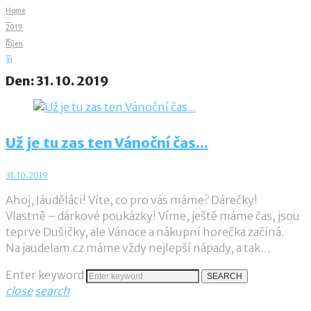
Home
_
2019
_
Říjen
_
31
Den:
31. 10. 2019
Už je tu zas ten Vánoční čas...
31.10.2019
Ahoj, Jáuděláci! Víte, co pro vás máme? Dárečky!
Vlastně – dárkové poukázky! Víme, ještě máme čas, jsou
teprve Dušičky, ale Vánoce a nákupní horečka začíná.
Na jaudelam.cz máme vždy nejlepší nápady, a tak…
Enter keyword
SEARCH
close
search