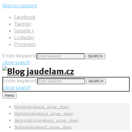
Skip to content
Facebook
Twitter
Google +
Linkedin
Pinterest
Enter keyword
SEARCH
close
search
Enter keyword
SEARCH
close
search
menu
Novinky
keyboard_arrow_down
Marketing
keyboard_arrow_down
Jak prodat víc
keyboard_arrow_down
Technické
keyboard_arrow_down