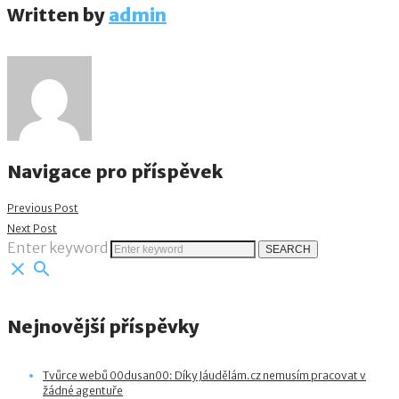
Written by
admin
Navigace pro příspěvek
Previous Post
Next Post
Enter keyword
SEARCH
close
search
Nejnovější příspěvky
Tvůrce webů 00dusan00: Díky Jáudělám.cz nemusím pracovat v
žádné agentuře