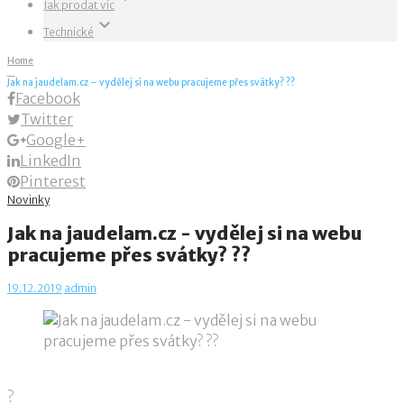
Jak prodat víc
keyboard_arrow_down
Technické
Home
_
Jak na jaudelam.cz – vydělej si na webu pracujeme přes svátky? ??
Facebook
Twitter
Google+
LinkedIn
Pinterest
Novinky
Jak na jaudelam.cz - vydělej si na webu
pracujeme přes svátky? ??
19.12.2019
admin
?